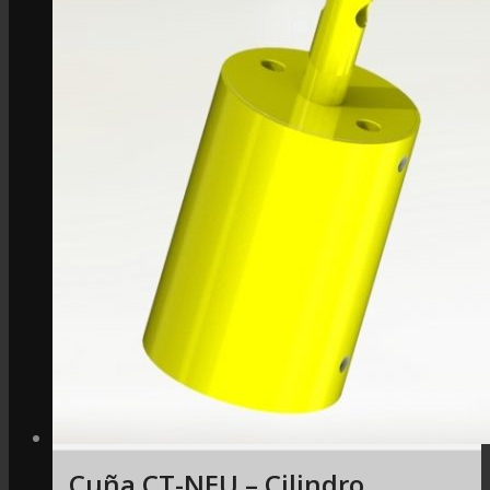
Cuña CT-NEU – Cilindro