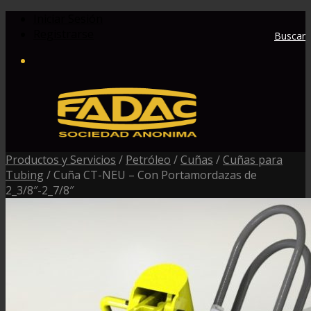
Iniciar Sesión
Registrarse
Buscar
Productos y Servicios
/
Petróleo
/
Cuñas
/
Cuñas para
Tubing
/
Cuña CT-NEU – Con Portamordazas de
2_3/8″-2_7/8″