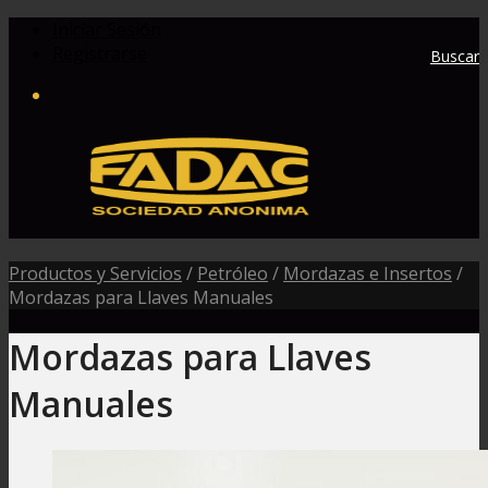
Iniciar Sesión
Registrarse
Buscar
Productos y Servicios
/
Petróleo
/
Mordazas e Insertos
/
Mordazas para Llaves Manuales
Mordazas para Llaves
Manuales