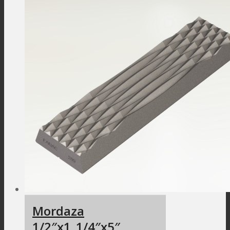
Mordaza
1/2″x1_1/4″x5″