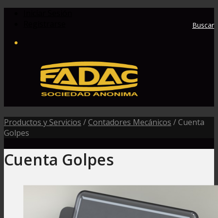
Iniciar Sesión
Registrarse
Buscar
Productos y Servicios
/
Contadores Mecánicos
/
Cuenta
Golpes
Cuenta Golpes