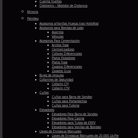
Cuenta Vueltas
Odómetro – Medidor de Distancia
Minería
Petróleo
Accesorios p/Varillas Huecas tipo HolloRod
Accesorios para Bombas de Lodo
Asientos
Válvulas
Accesorios Para Cementación
Anillos Tope
Centralizadores
Collares Diferenciales
Platos Flotadores
Platos Tope
Zapatos Diferenciales
Zapatos Guía
Bujes de Impulso
Collarines de Seguridad
Collarín CYJ
Collarín CYV
Cuñas
Cuñas para Barra de Sondeo
Cuñas para Portamechas
Cuñas para Tubing
Elevadores
Elevadores Para Barra de Sondeo
Elevadores Para Casing
Elevadores para Tubos de ERFV
Elevadores para Varillas de Bombeo
Llaves de Enrosque Manuales
Llaves de Enrosque Manuales de 20.000 Lb-Pie