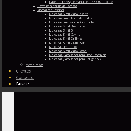
Llaves de Enrosque Manuales de 55.000 Lb-Pie
Llaves para Varilla de Bombeo
Mordazas e Insertos
Mordazas Simil Varco Inserto
Mordazas para Llaves Manuales
Mordazas para Varillas Cuadradas
Mordazas Simil Baash Ross
Mordazas Simil BJ
Mordazas Simil Cavins
Mordazas Simil Drillmec
Mordazas Simil Guiberson
Mordazas simil Tesco
Mordazas Simil Varco Botón
Mordazas y Accesorios para Llave Escorpión
Mordazas y Accesorios para Roughneck
Mecanizados
Clientes
Contacto
Buscar