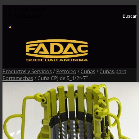
Iniciar Sesión
Registrarse
Buscar
Productos y Servicios
/
Petróleo
/
Cuñas
/
Cuñas para
Portamechas
/
Cuña CPJ de 5_1/2″-7″