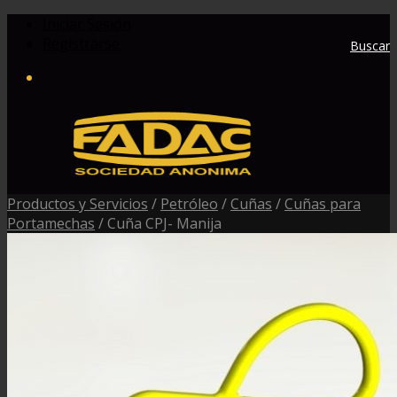
Iniciar Sesión
Registrarse
Buscar
Productos y Servicios
/
Petróleo
/
Cuñas
/
Cuñas para
Portamechas
/
Cuña CPJ- Manija