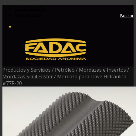
Iniciar Sesión
Registrarse
Buscar
Productos y Servicios
/
Petróleo
/
Mordazas e Insertos
/
Mordazas Simil Foster
/
Mordaza para Llave Hidráulica
#77R-20