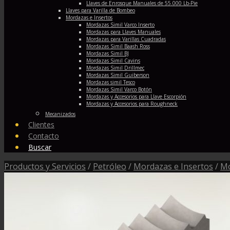
Llaves de Enrosque Manuales de 55.000 Lb-Pie
Llaves para Varilla de Bombeo
Mordazas e Insertos
Mordazas Simil Varco Inserto
Mordazas para Llaves Manuales
Mordazas para Varillas Cuadradas
Mordazas Simil Baash Ross
Mordazas Simil BJ
Mordazas Simil Cavins
Mordazas Simil Drillmec
Mordazas Simil Guiberson
Mordazas simil Tesco
Mordazas Simil Varco Botón
Mordazas y Accesorios para Llave Escorpión
Mordazas y Accesorios para Roughneck
Mecanizados
Clientes
Contacto
Buscar
Productos y Servicios
/
Petróleo
/
Mordazas e Insertos
/
Mo