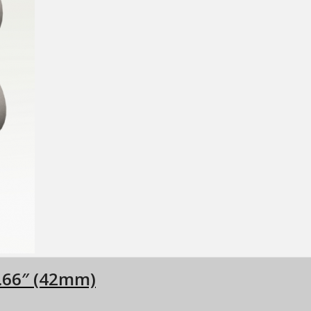
.66″ (42mm)