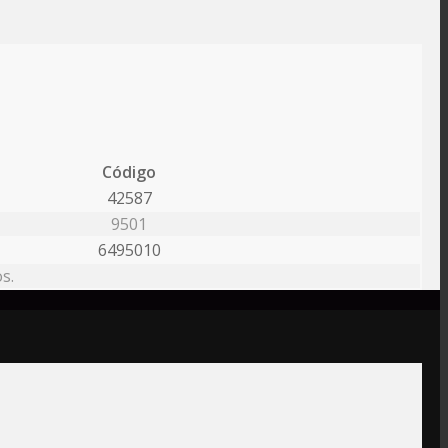
Código
42587
9501
6495010
s.