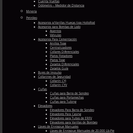
Cuenta Vueltas
Odómetro – Medidor de Distancia
Minería
Petróleo
Accesorios p/Varillas Huecas tipo HolloRod
Accesorios para Bombas de Lodo
Asientos
Válvulas
Accesorios Para Cementación
Anillos Tope
Centralizadores
Collares Diferenciales
Platos Flotadores
Platos Tope
Zapatos Diferenciales
Zapatos Guía
Bujes de Impulso
Collarines de Seguridad
Collarín CYJ
Collarín CYV
Cuñas
Cuñas para Barra de Sondeo
Cuñas para Portamechas
Cuñas para Tubing
Elevadores
Elevadores Para Barra de Sondeo
Elevadores Para Casing
Elevadores para Tubos de ERFV
Elevadores para Varillas de Bombeo
Llaves de Enrosque Manuales
Llaves de Enrosque Manuales de 20.000 Lb-Pie