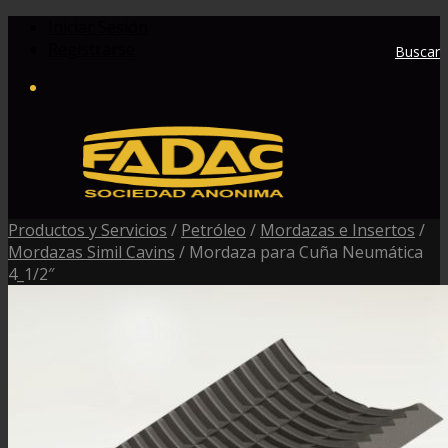
Iniciar Sesión
Registrarse
Buscar
Productos y Servicios
/
Petróleo
/
Mordazas e Insertos
/
Mordazas Simil Cavins
/
Mordaza para Cuña Neumática
4_1/2″