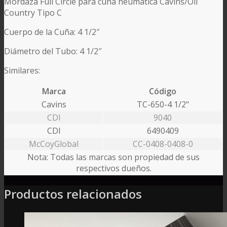
Mordaza Full Circle para cuña neumática Cavins/Oil
Country Tipo C
Cuerpo de la Cuña: 4 1/2″
Diámetro del Tubo: 4 1/2″
Similares:
Marca
Código
Cavins
TC-650-4 1/2"
CDI
9040
CDI
6490409
McCoyGlobal
CC-0408-0408-0
Nota: Todas las marcas son propiedad de sus
respectivos dueños.
Productos relacionados