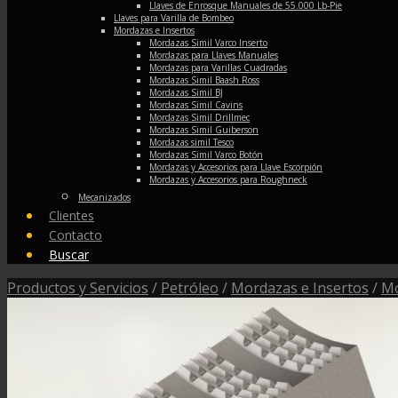
Llaves de Enrosque Manuales de 55.000 Lb-Pie
Llaves para Varilla de Bombeo
Mordazas e Insertos
Mordazas Simil Varco Inserto
Mordazas para Llaves Manuales
Mordazas para Varillas Cuadradas
Mordazas Simil Baash Ross
Mordazas Simil BJ
Mordazas Simil Cavins
Mordazas Simil Drillmec
Mordazas Simil Guiberson
Mordazas simil Tesco
Mordazas Simil Varco Botón
Mordazas y Accesorios para Llave Escorpión
Mordazas y Accesorios para Roughneck
Mecanizados
Clientes
Contacto
Buscar
Productos y Servicios
/
Petróleo
/
Mordazas e Insertos
/
Mo