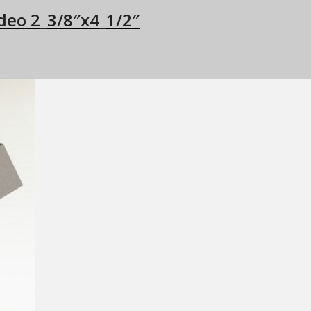
deo 2_3/8″x4_1/2″