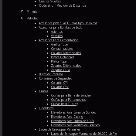
Cuenta Vueltas
Odómetro – Medidor de Distancia
Minería
Petróleo
Accesorios p/Varillas Huecas tipo HolloRod
Accesorios para Bombas de Lodo
Asientos
Válvulas
Accesorios Para Cementación
Anillos Tope
Centralizadores
Collares Diferenciales
Platos Flotadores
Platos Tope
Zapatos Diferenciales
Zapatos Guía
Bujes de Impulso
Collarines de Seguridad
Collarín CYJ
Collarín CYV
Cuñas
Cuñas para Barra de Sondeo
Cuñas para Portamechas
Cuñas para Tubing
Elevadores
Elevadores Para Barra de Sondeo
Elevadores Para Casing
Elevadores para Tubos de ERFV
Elevadores para Varillas de Bombeo
Llaves de Enrosque Manuales
Llaves de Enrosque Manuales de 20.000 Lb-Pie