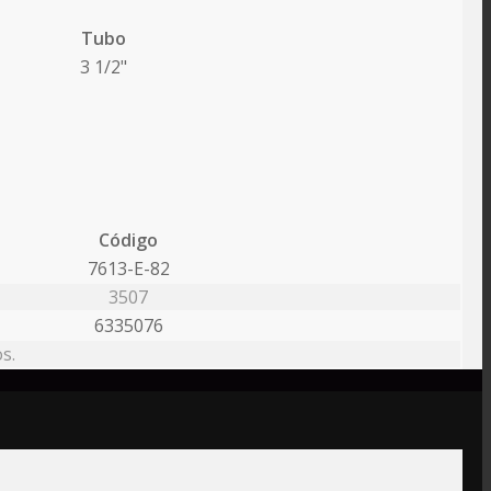
Tubo
3 1/2"
Código
7613-E-82
3507
6335076
s.