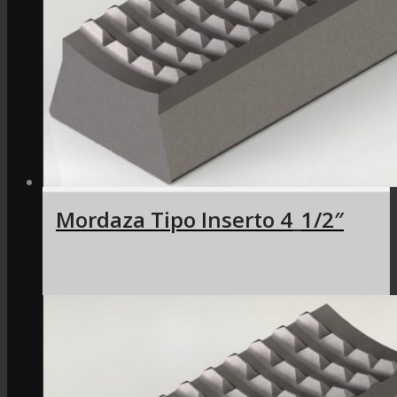
Mordaza Tipo Inserto 4_1/2″