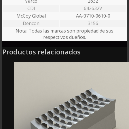
Varco
2632
CDI
642632V
McCoy Global
AA-0710-0610-0
Dencon
3156
Nota: Todas las marcas son propiedad de sus
respectivos dueños.
Productos relacionados