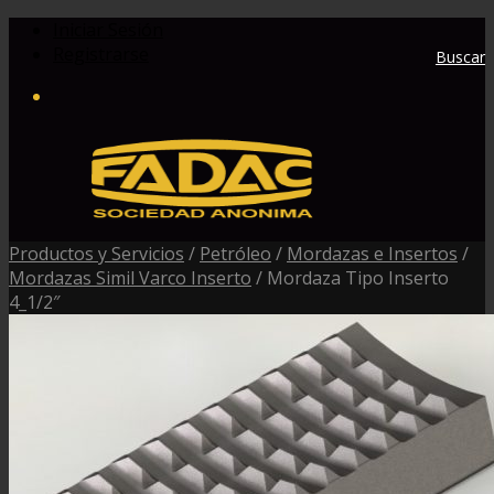
Iniciar Sesión
Registrarse
Buscar
Productos y Servicios
/
Petróleo
/
Mordazas e Insertos
/
Mordazas Simil Varco Inserto
/
Mordaza Tipo Inserto
4_1/2″