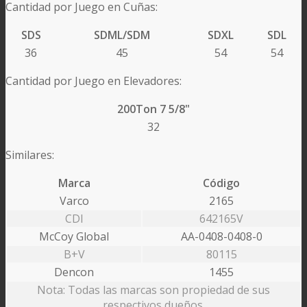
Cantidad por Juego en Cuñas:
SDS
SDML/SDM
SDXL
SDL
36
45
54
54
Cantidad por Juego en Elevadores:
200Ton 7 5/8"
32
Similares:
Marca
Código
Varco
2165
CDI
642165V
McCoy Global
AA-0408-0408-0
B+V
80115
Dencon
1455
Nota: Todas las marcas son propiedad de sus
respectivos dueños.