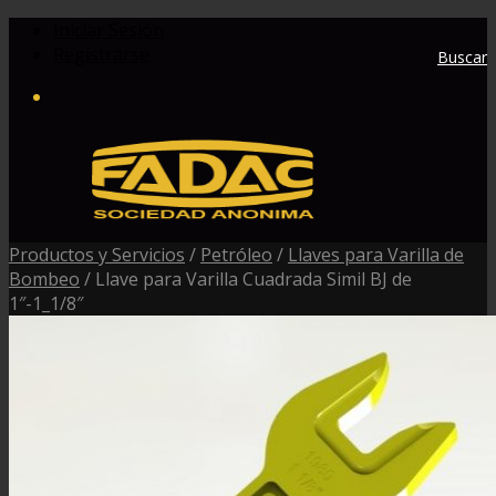
Iniciar Sesión
Registrarse
Buscar
Productos y Servicios
/
Petróleo
/
Llaves para Varilla de
Bombeo
/
Llave para Varilla Cuadrada Simil BJ de
1″-1_1/8″