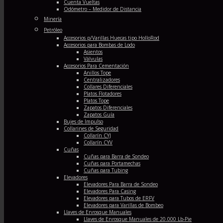
Cuenta Vueltas
Odómetro – Medidor de Distancia
Minería
Petróleo
Accesorios p/Varillas Huecas tipo HolloRod
Accesorios para Bombas de Lodo
Asientos
Válvulas
Accesorios Para Cementación
Anillos Tope
Centralizadores
Collares Diferenciales
Platos Flotadores
Platos Tope
Zapatos Diferenciales
Zapatos Guía
Bujes de Impulso
Collarines de Seguridad
Collarín CYJ
Collarín CYV
Cuñas
Cuñas para Barra de Sondeo
Cuñas para Portamechas
Cuñas para Tubing
Elevadores
Elevadores Para Barra de Sondeo
Elevadores Para Casing
Elevadores para Tubos de ERFV
Elevadores para Varillas de Bombeo
Llaves de Enrosque Manuales
Llaves de Enrosque Manuales de 20.000 Lb-Pie