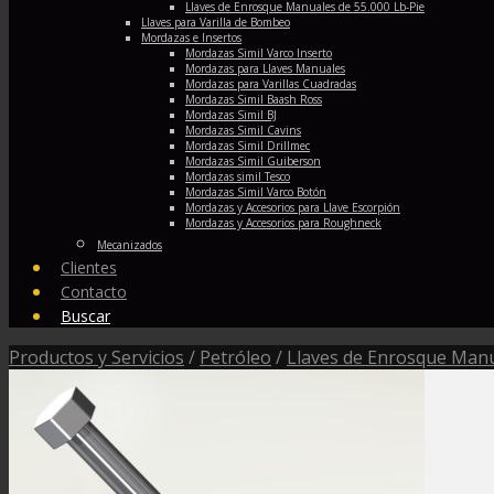
Llaves de Enrosque Manuales de 55.000 Lb-Pie
Llaves para Varilla de Bombeo
Mordazas e Insertos
Mordazas Simil Varco Inserto
Mordazas para Llaves Manuales
Mordazas para Varillas Cuadradas
Mordazas Simil Baash Ross
Mordazas Simil BJ
Mordazas Simil Cavins
Mordazas Simil Drillmec
Mordazas Simil Guiberson
Mordazas simil Tesco
Mordazas Simil Varco Botón
Mordazas y Accesorios para Llave Escorpión
Mordazas y Accesorios para Roughneck
Mecanizados
Clientes
Contacto
Buscar
Productos y Servicios
/
Petróleo
/
Llaves de Enrosque Man