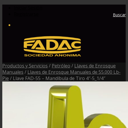
Iniciar Sesión
Registrarse
Buscar
Productos y Servicios
/
Petróleo
/
Llaves de Enrosque
Manuales
/
Llaves de Enrosque Manuales de 55.000 Lb-
Pie
/
Llave FAD-55 – Mandíbula de Tiro 4″-5_1/4″