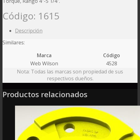
Torque, Rango 4″-5 1/4″.
Código:
1615
Descripción
Similares:
Marca
Código
Web Wilson
4528
Nota: Todas las marcas son propiedad de sus
respectivos dueños.
Productos relacionados