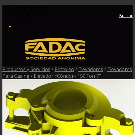
Iniciar Sesión
Registrarse
Buscar
Productos y Servicios
/
Petróleo
/
Elevadores
/
Elevadores
Para Casing
/
Elevador «Cóndor» 150Ton 7″