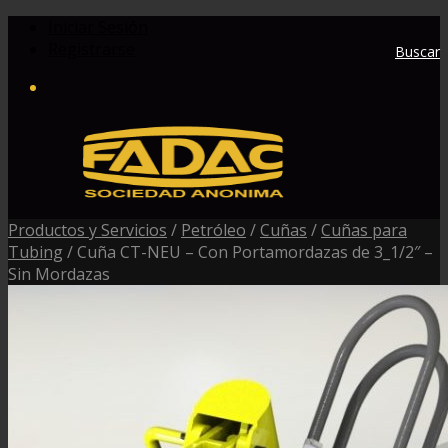
Iniciar Sesión
Registrarse
Buscar
Productos y Servicios
/
Petróleo
/
Cuñas
/
Cuñas para
Tubing
/
Cuña CT-NEU – Con Portamordazas de 3_1/2″ –
Sin Mordazas