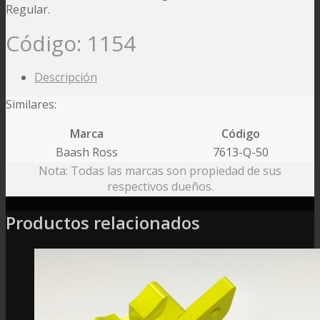
Regular.
Código:
1154
Descripción
Similares:
Marca
Código
Baash Ross
7613-Q-50
Nota: Todas las marcas son propiedad de sus
respectivos dueños.
Productos relacionados