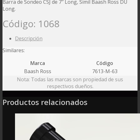
Barra de Sondeo CSJ de 7″ Long, Simil Baash Ross DU
Long.
Código:
1068
Descripción
Similares:
Marca
Código
Baash Ross
7613-M-63
Nota: Todas las marcas son propiedad de sus
respectivos dueños.
Productos relacionados