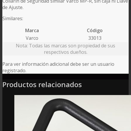
Collarín de Seguridad similar Varco MP-R, sin caja ni Llave
de Ajuste.
Similares:
Marca
Código
Varco
33013
Nota: Todas las marcas son propiedad de sus
respectivos dueños.
Para ver información adicional debe ser un usuario
registrado.
Productos relacionados