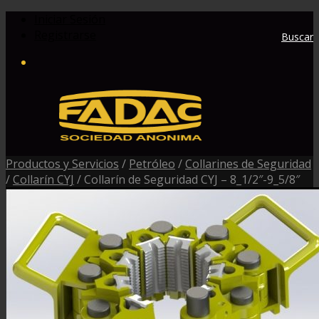
Iniciar Sesión
Registrarse
Buscar
Productos y Servicios
/
Petróleo
/
Collarines de Seguridad
/
Collarín CYJ
/
Collarín de Seguridad CYJ – 8_1/2″-9_5/8″