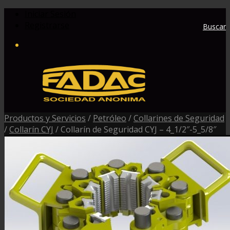
Iniciar Sesión
Registrarse
Buscar
Productos y Servicios
/
Petróleo
/
Collarines de Seguridad
/
Collarín CYJ
/
Collarín de Seguridad CYJ – 4_1/2″-5_5/8″